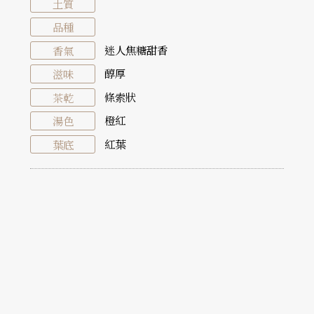
土質
品種
迷人焦糖甜香
香氣
醇厚
滋味
條索狀
茶乾
橙紅
湯色
紅葉
葉底
浸泡時間
茶具
水溫
置茶量
第1
第2
第3
第4
第5
泡
泡
泡
泡
泡
德傳蓋
95℃
5g
55
40
40
秒
秒