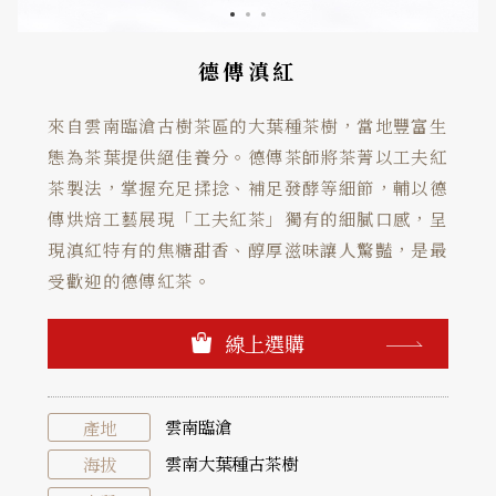
德傳滇紅
來自雲南臨滄古樹茶區的大葉種茶樹，當地豐富生
態為茶葉提供絕佳養分。德傳茶師將茶菁以工夫紅
茶製法，掌握充足揉捻、補足發酵等細節，輔以德
傳烘焙工藝展現「工夫紅茶」獨有的細膩口感，呈
現滇紅特有的焦糖甜香、醇厚滋味讓人驚豔，是最
受歡迎的德傳紅茶。
線上選購
雲南臨滄
產地
雲南大葉種古茶樹
海拔