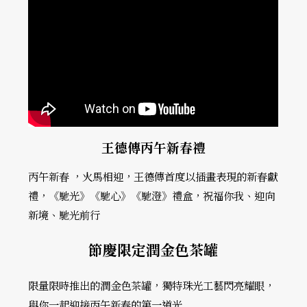
王德傳丙午新春禮
丙午新春 ，火馬相迎，王德傳首度以插畫表現的新春獻
禮，《馳光》《馳心》《馳澄》禮盒，祝福你我、迎向
新境、馳光前行
節慶限定潤金色茶罐
限量限時推出的潤金色茶罐，獨特珠光工藝閃亮耀眼，
與你一起迎接丙午新春的第一道光