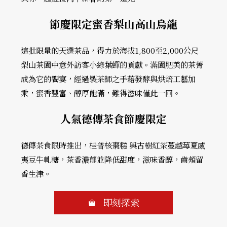
節慶限定蜜香梨山高山烏龍
這批限量的天選茶品，得力於海拔1,800至2,000公尺
梨山茶園中意外訪客小綠葉蟬的貢獻。滿園肥美的茶菁
成為它的饗宴，經過製茶師之手藉發酵與烘焙工藝加
乘，蜜香豐富、醇厚飽滿，難得滋味僅此一回。
人氣德傳茶食節慶限定
德傳茶食限時推出，桂普核棗糕 與古樹紅茶蔓越莓夏威
夷豆牛軋糖，茶香濃郁並降低甜度，滋味香醇，齒頰留
香生津。
即刻探索