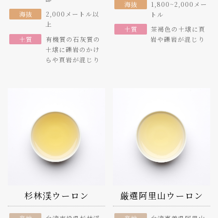
海抜
1,800~2,000メー
海抜
2,000メートル以
トル
上
土質
茶褐色の土壌に頁
土質
有機質の石灰質の
岩や礫岩が混じり
土壌に礫岩のかけ
らや頁岩が混じり
杉林渓ウーロン
厳選阿里山ウーロン