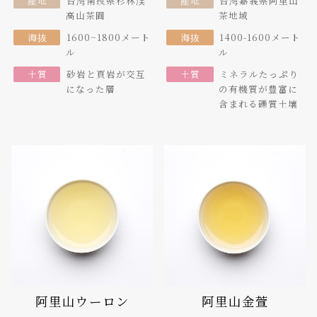
産地
台湾南投県杉林渓
産地
台湾嘉義県阿里山
高山茶園
茶地域
海抜
1600~1800メート
海抜
1400-1600メート
ル
ル
土質
砂岩と頁岩が交互
土質
ミネラルたっぷり
になった層
の有機質が豊富に
含まれる礫質土壤
阿里山ウーロン
阿里山金萱