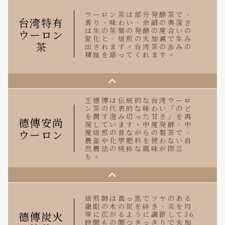
ウーロン茶は部分発酵茶で、
台湾特有
香り、味わい、余韻の奥深さ
は生の茶葉の発酵の度合いの
ウーロン
変化と、焙煎の火加減で生み
茶
出されます。台湾茶の歩みの
精髄を語ってくれます。
王德傳は伝統的な台湾ウーロ
ン茶の代表的な味わい「のど
を潤す澄み切った甘さ」を再
德傳安尚
現しています。中度発酵、中
ウーロン
度焙煎の昔ながらの製茶で、
農薬や化学肥料を使わない自
然農法の純粋な風味が際立
ち。
焙煎師は真っ黒でツヤのある
龍眼の木の炭を砕き、炎を均
德傳炭火
等に広がるように調節して36
時間もの間つきっきりで火加