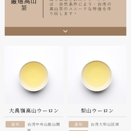
厳選高山
は、自然条件により、台湾の
茶
高山茶のユニークな特徴を作
り出します。
大禹嶺高山ウーロン
梨山ウーロン
産地
台湾中央山脈山間
産地
台湾大梨山区域
部