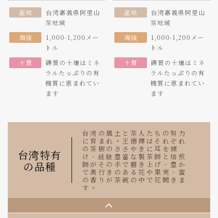
産地
台湾嘉義県阿里山
産地
台湾嘉義県阿里山
茶地域
茶地域
海抜
1,000-1,200メー
海抜
1,000-1,200メー
トル
トル
土質
礫質の土壤はミネ
土質
礫質の土壤はミネ
ラルたっぷりの有
ラルたっぷりの有
機質に恵まれてい
機質に恵まれてい
ます
ます
台湾の風土と茶人たちの努力
に育まれ。王德傳はそれぞれ
の茶樹のささやきに耳を傾
台湾特有
け、経験豊富な製茶師と焙煎
の品種
師がその手で磨き上げ、豊か
で奥行きのある花や果実、蜜
の香りが茶碗の中で花開きま
す。